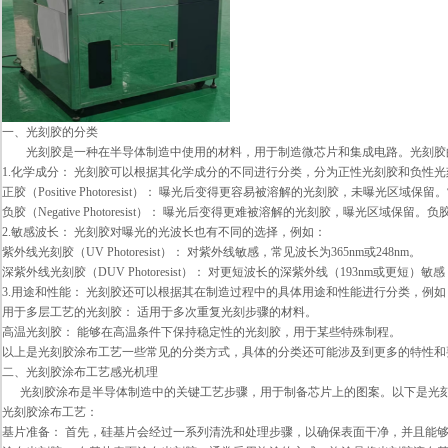
一、光刻胶的分类
光刻胶是一种在半导体制造中使用的材料，用于制造微芯片和集成电路。光刻胶
1.化学成分： 光刻胶可以根据其化学成分的不同进行分类，分为正性光刻胶和负性
正胶（Positive Photoresist）： 曝光后变得更容易被溶解的光刻胶，未曝光区域保留
负胶（Negative Photoresist）： 曝光后变得更难被溶解的光刻胶，曝光区域保留。负胶的
2.敏感波长： 光刻胶对曝光的光波长也有不同的选择，例如：
紫外线光刻胶（UV Photoresist）： 对紫外线敏感，常见波长为365nm或248nm。
深紫外线光刻胶（DUV Photoresist）： 对更短波长的深紫外线（193nm或更短
3.用途和性能： 光刻胶还可以根据其在制造过程中的具体用途和性能进行分类，例如
用于多层工艺的光刻胶： 适用于多次重复光刻步骤的材料。
高温光刻胶： 能够在高温条件下保持稳定性的光刻胶，用于某些特殊制程。
以上是光刻胶涂布工艺一些常见的分类方式，具体的分类还可能涉及到更多的特性和
二、光刻胶涂布工艺感光机理
光刻胶涂布是半导体制造中的关键工艺步骤，用于制备芯片上的图案。以下是光刻
光刻胶涂布工艺：
基片准备： 首先，硅基片会经过一系列清洗和处理步骤，以确保表面干净，并且能